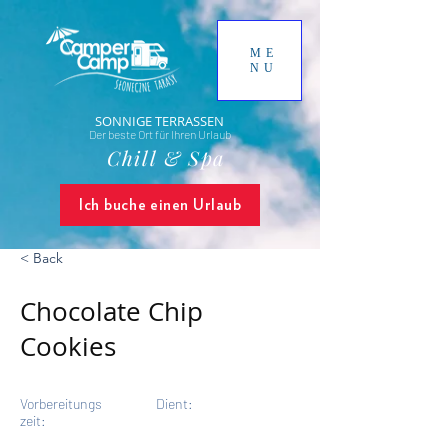
ME
NU
SONNIGE TERRASSEN
Der beste Ort für Ihren Urlaub
Chill & Spa
Ich buche einen Urlaub
< Back
Chocolate Chip
Cookies
Vorbereitungs
Dient:
zeit:
2 Servings