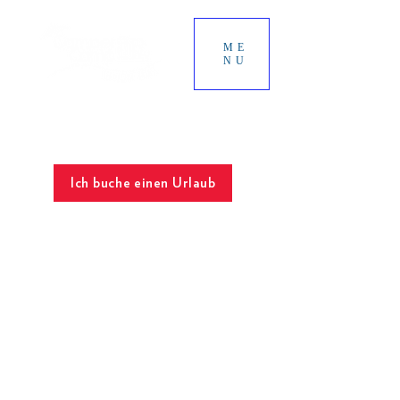
ME
NU
SONNIGE TERRASSEN
Der beste Ort für Ihren Urlaub
Chill & Spa
Ich buche einen Urlaub
Trwają prace konserwacyjne. Sklep jest nieczynny.